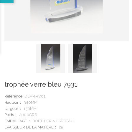
trophée verre bleu 7931
Reference:
DEV-TRV61
Hauteur
340MM
Largeur
130MM
Poids
2000GRS
EMBALLAGE
BOITE ECRIN/CADEAU
EPAISSEUR DE LA MATIÈRE
25