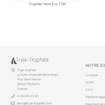
Trophée Verre Éco TGM
NOTRE SO
Tryje-trophée
9 Zone Artisanale de la Nuais
Livraison
Rue Saint Hernin
RGPD
56220 Pluherlin
France
C.G.V.
01 84 60 20 90
Mentions léga
devis@tryje-trophee.com
Paiement sécu