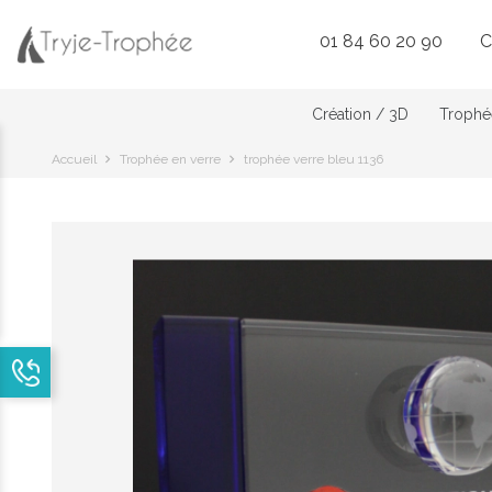
01 84 60 20 90
C
Création / 3D
Trophée
Accueil
Trophée en verre
trophée verre bleu 1136