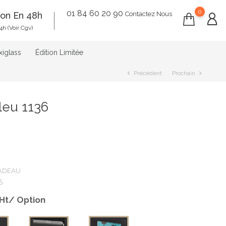
0
01 84 60 20 90
ion En 48h
Contactez Nous
4h (voir Cgv)
xiglass
Édition Limitée
Précédent
Prochain
chevron_left
chevron_right
leu 1136
CADEAU
5
 Ht/ Option