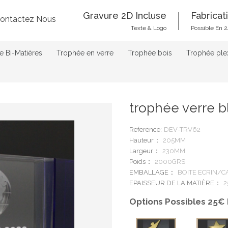
Gravure 2D Incluse
Fabricat
ontactez Nous
Texte & Logo
Possible En 2
 Bi-Matières
Trophée en verre
Trophée bois
Trophée ple
trophée verre b
Reference:
DEV-TRV62
Hauteur
205MM
Largeur
230MM
Poids
2000GRS
EMBALLAGE
BOITE ECRIN/
EPAISSEUR DE LA MATIÈRE
2
Options Possibles 25€