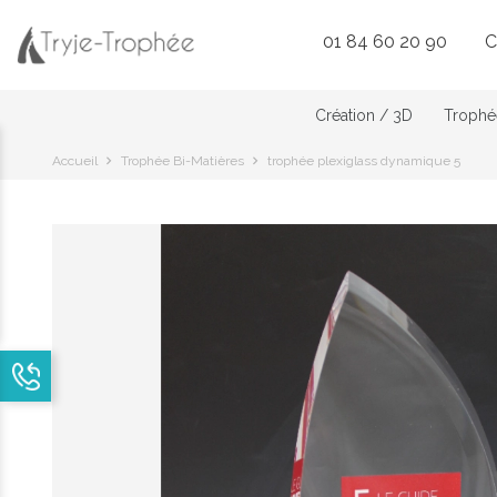
01 84 60 20 90
C
Création / 3D
Trophée
Accueil
Trophée Bi-Matières
trophée plexiglass dynamique 5