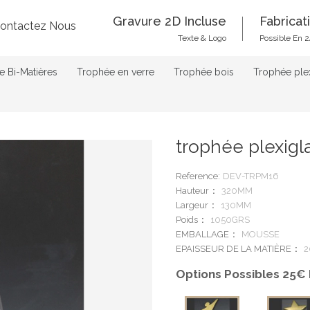
Gravure 2D Incluse
Fabricat
ontactez Nous
Texte & Logo
Possible En 2
 Bi-Matières
Trophée en verre
Trophée bois
Trophée ple
trophée plexig
Reference:
DEV-TRPM16
Hauteur
320MM
Largeur
130MM
Poids
1050GRS
EMBALLAGE
MOUSSE
EPAISSEUR DE LA MATIÈRE
2
Options Possibles 25€