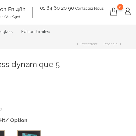
0
01 84 60 20 90
ion En 48h
Contactez Nous
4h (voir Cgv)
xiglass
Édition Limitée
Précédent
Prochain
chevron_left
chevron_right
lass dynamique 5
0
 Ht/ Option