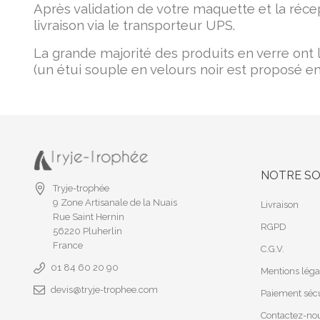
Après validation de votre maquette et la réce
livraison via le transporteur UPS.
La grande majorité des produits en verre ont 
(un étui souple en velours noir est proposé en
NOTRE SO
Tryje-trophée
9 Zone Artisanale de la Nuais
Livraison
Rue Saint Hernin
RGPD
56220 Pluherlin
France
C.G.V.
01 84 60 20 90
Mentions léga
devis@tryje-trophee.com
Paiement sécu
Contactez-no