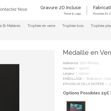
Gravure 2D Incluse
Fabricat
ontactez Nous
Texte & Logo
Possible En 2
 Bi-Matières
Trophée en verre
Trophée bois
Trophée ple
Médaille en Ver
Reference:
DEV-TRV101
Hauteur
55mm
Largeur
55mm
EMBALLAGE
Boite écrin - Co
EPAISSEUR DE LA MATIÈRE
5
Options Possibles 25€