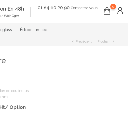
0
01 84 60 20 90
ion En 48h
Contactez Nous
4h (voir Cgv)
xiglass
Édition Limitée
Précédent
Prochain
chevron_left
chevron_right
re
rdon de cou inclus
 mm
 Ht/ Option