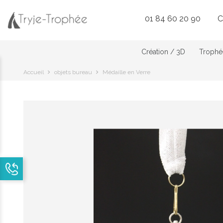
01 84 60 20 90
C
Création / 3D
Trophée
Accueil
objets bureau
Médaille en Verre