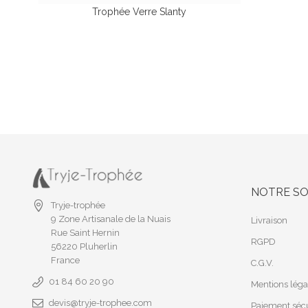
Trophée Verre Slanty
NOTRE SO
Tryje-trophée
9 Zone Artisanale de la Nuais
Livraison
Rue Saint Hernin
RGPD
56220 Pluherlin
France
C.G.V.
01 84 60 20 90
Mentions léga
devis@tryje-trophee.com
Paiement sécu